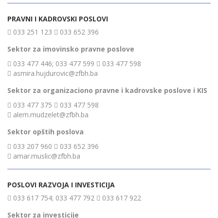
PRAVNI I KADROVSKI POSLOVI
033 251 123
033 652 396
Sektor za imovinsko pravne poslove
033 477 446; 033 477 599
033 477 598
asmira.hujdurovic@zfbh.ba
Sektor za organizaciono pravne i kadrovske poslove i KIS
033 477 375
033 477 598
alem.mudzelet@zfbh.ba
Sektor opštih poslova
033 207 960
033 652 396
amar.muslic@zfbh.ba
POSLOVI RAZVOJA I INVESTICIJA
033 617 754; 033 477 792
033 617 922
Sektor za investicije