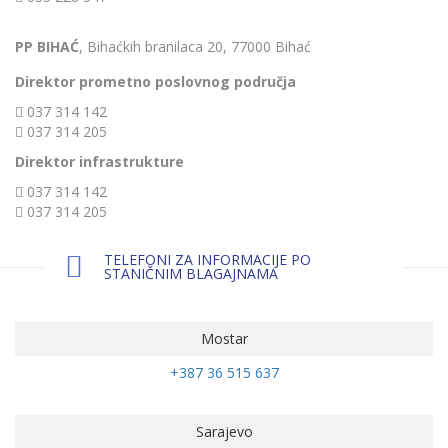
PP BIHAĆ
, Bihaćkih branilaca 20, 77000 Bihać
Direktor prometno poslovnog područja
037 314 142
037 314 205
Direktor infrastrukture
037 314 142
037 314 205
TELEFONI ZA INFORMACIJE PO
STANIČNIM BLAGAJNAMA
Mostar
+387 36 515 637
Sarajevo