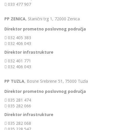
033 477 907
PP ZENICA
, Stanični trg 1, 72000 Zenica
Direktor prometno poslovnog područja
032 405 383
032 406 043
Direktor infrastrukture
032 401 771
032 406 043
PP TUZLA
, Bosne Srebrene 51, 75000 Tuzla
Direktor prometno poslovnog područja
035 281 474
035 282 066
Direktor infrastrukture
035 282 068
035 228 547