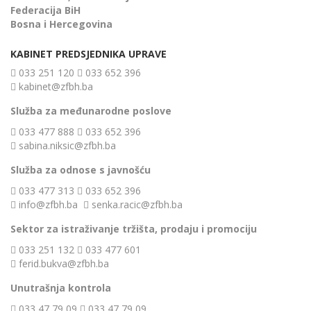
Federacija BiH
Bosna i Hercegovina
KABINET PREDSJEDNIKA UPRAVE
033 251 120
033 652 396
kabinet@zfbh.ba
Služba za međunarodne poslove
033 477 888
033 652 396
sabina.niksic@zfbh.ba
Služba za odnose s javnošću
033 477 313
033 652 396
info@zfbh.ba
senka.racic@zfbh.ba
Sektor za istraživanje tržišta, prodaju i promociju
033 251 132
033 477 601
ferid.bukva@zfbh.ba
Unutrašnja kontrola
033 47 79 09
033 47 79 09