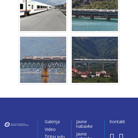
Galerija
Javne
Kontakt
nabavke
Video
Javne
ŽFBH Info