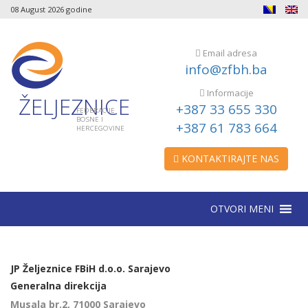
08 August 2026 godine
Email adresa
info@zfbh.ba
Informacije
ŽELJEZNICE
+387 33 655 330
FEDERACIJE
BOSNE I
+387 61 783 664
HERCEGOVINE
KONTAKTIRAJTE NAS
OTVORI MENI
JP Željeznice FBiH d.o.o. Sarajevo
Generalna direkcija
Musala br.2, 71000 Sarajevo