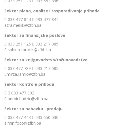
033 251 123
033 652 396
Sektor plana, analize i raspoređivanja prihoda
033 477 844
033 477 844
azra.mekik@zfbh.ba
Sektor za finansijske poslove
033 251 125
033 217 085
sabina.karacic@zfbh.ba
Sektor za knjigovodstvo/računovodstvo
033 477 789
033 217 085
mirza.ramic@zfbh.ba
Sektor kontrole prihoda
033 477 802
admir.hadzic@zfbh.ba
Sektor za nabavku i prodaju
033 477 443
033 650 030
almin.foco@zfbh.ba