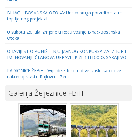
BIHAĆ – BOSANSKA OTOKA: Unska pruga potvrdila status
top ljetnog projekta!
U subotu 25. jula izmjene u Redu vožnje Bihać-Bosanska
Otoka
OBAVIJEST O PONIŠTENJU JAVNOG KONKURSA ZA IZBOR I
IMENOVANJE ČLANOVA UPRAVE JP ŽFBIH D.O.O. SARAJEVO
RADIONICE ŽFBiH: Dvije dizel lokomotive izašle kao nove
nakon opravki u Rajlovcu i Zenici
Galerija Željeznice FBiH