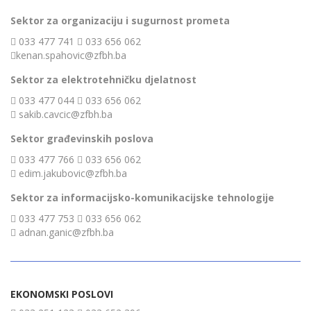
Sektor za organizaciju i sugurnost prometa
033 477 741
033 656 062
kenan.spahovic@zfbh.ba
Sektor za elektrotehničku djelatnost
033 477 044
033 656 062
sakib.cavcic@zfbh.ba
Sektor građevinskih poslova
033 477 766
033 656 062
edim.jakubovic@zfbh.ba
Sektor za informacijsko-komunikacijske tehnologije
033 477 753
033 656 062
adnan.ganic@zfbh.ba
EKONOMSKI POSLOVI