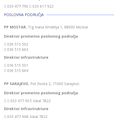
033 477 790
033 617 922
POSLOVNA PODRUČJA
PP MOSTAR
, Trg Ivana Krndelja 1, 88000 Mostar
Direktor prometno poslovnog područja
036 515 502
036 515 663
Direktor infrastrukture
036 515 501
036 515 664
PP SARAJEVO
, Put života 2, 71000 Sarajevo
Direktor prometno poslovnog područja
033 477 907; lokal 7822
Direktor infrastrukture
033 477 908; lokal 7822