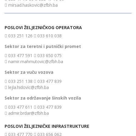
mirsad.haskovic@zfbh.ba
POSLOVI ŽELJEZNIČKOG OPERATORA
033 251 126
033 610 038
Sektor za teretni i putnički promet
033 477 591
033 650 075
namir.mahmutovic@zfbh.ba
Sektor za vuču vozova
033 251 138
033 477 839
lejla.hidovic@zfbh.ba
Sektor za održavanje šinskih vozila
033 477 611
033 477 839
admir.brdar@zfbh.ba
POSLOVI ŽELJEZNIČKE INFRASTRUKTURE
033 477 770
033 656 062