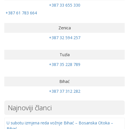
+387 33 655 330
+387 61 783 664
Zenica
+387 32 594 257
Tuzla
+387 35 228 789
Bihać
+387 37 312 282
Najnoviji članci
U subotu izmjena reda vožnje Bihać – Bosanska Otoka –
Bihać